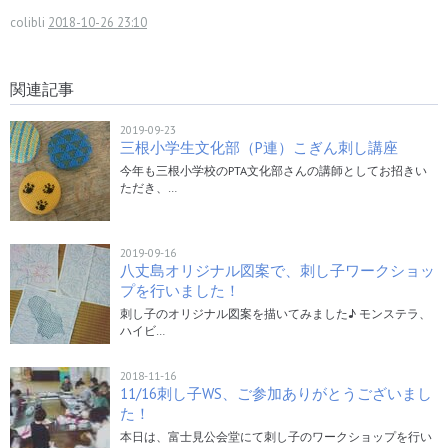
colibli
2018-10-26 23:10
関連記事
2019-09-23
三根小学生文化部（P連）こぎん刺し講座
今年も三根小学校のPTA文化部さんの講師としてお招きい
ただき、…
2019-09-16
八丈島オリジナル図案で、刺し子ワークショッ
プを行いました！
刺し子のオリジナル図案を描いてみました♪ モンステラ、
ハイビ…
2018-11-16
11/16刺し子WS、ご参加ありがとうございまし
た！
本日は、富士見公会堂にて刺し子のワークショップを行い