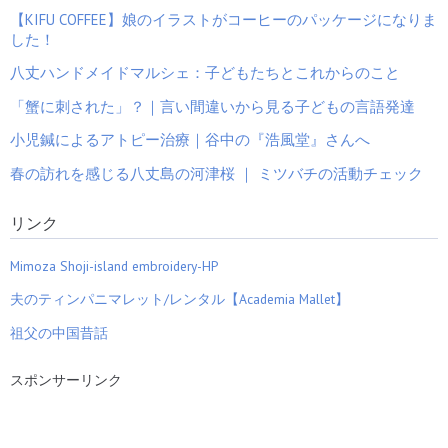
【KIFU COFFEE】娘のイラストがコーヒーのパッケージになりま
した！
八丈ハンドメイドマルシェ：子どもたちとこれからのこと
「蟹に刺された」？｜言い間違いから見る子どもの言語発達
小児鍼によるアトピー治療｜谷中の『浩風堂』さんへ
春の訪れを感じる八丈島の河津桜 ｜ ミツバチの活動チェック
リンク
Mimoza Shoji-island embroidery-HP
夫のティンパニマレット/レンタル【Academia Mallet】
祖父の中国昔話
スポンサーリンク